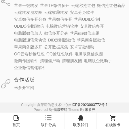
苹果一键转发
苹果TF微信多开
云端秒抢红包
微信抢红包新品
云端转发朋友圈
云端收藏转发
安卓分身软件
安卓微信多开分身
苹果微信多开
苹果UDID定制
UDID定制版微信
电脑微信营销软件
安卓微信多开
电脑版微信加人
微信多开分身
苹果ios微信主题
电脑版通讯录协议
DID定制版微信
苹果商务版微信
苹果商务版多开
公开数据采集
安卓官微辅助
QQ云端秒抢红包
QQ抢红包软件
电脑版微信跟圈
微商作图软件
清理僵尸粉
清理朋友圈
电脑版企微助手
企业微信营销软件
合作活版
米多开官网
Copyright 鑫茉莉信息技术中心
吉ICP备2023003772号-1
Powered By
健康营销
Theme By
米多开
󦤹
󦏉
󦗙
󦐹
首页
软件分类
联系我们
在线购卡