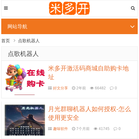
网站导航
首页
点歌机器人
点歌机器人
米多开激活码商城自助购卡地
址
好文分享
2年前
66482
0
月光群聊机器人如何授权-怎么
使用更安全
趣味软件
7个月前
41745
0