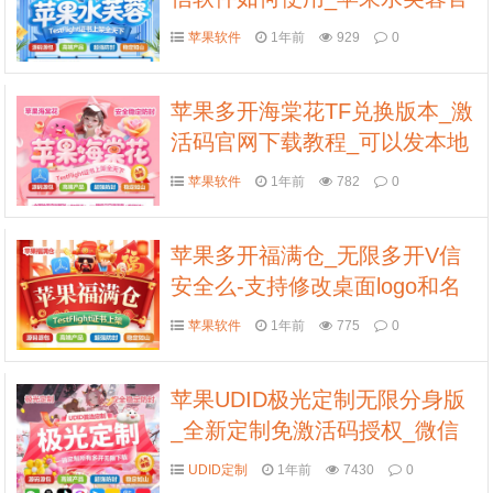
网
苹果软件
1年前
929
0
苹果多开海棠花TF兑换版本_激
活码官网下载教程_可以发本地
大视频
苹果软件
1年前
782
0
苹果多开福满仓_无限多开V信
安全么-支持修改桌面logo和名
字
苹果软件
1年前
775
0
苹果UDID极光定制无限分身版
_全新定制免激活码授权_微信
多开定制版
UDID定制
1年前
7430
0