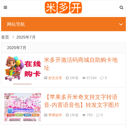
网站导航
首页
2025年7月
2025年7月
米多开激活码商城自助购卡地
址
好文分享
2年前
67184
0
【苹果多开米奇支持文字转语
音-内置语音包】转发文字图片
视频gif
苹果软件
1年前
793
0