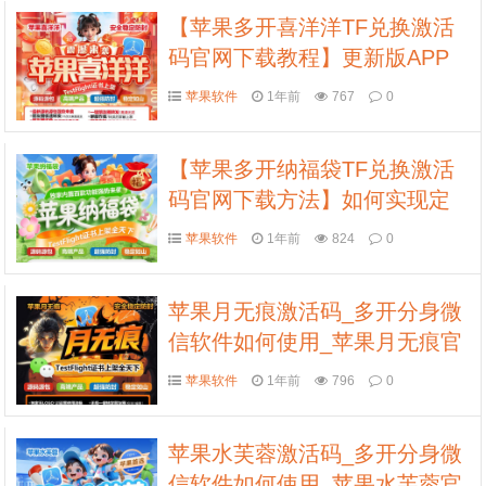
【苹果多开喜洋洋TF兑换激活
码官网下载教程】更新版APP
地址
苹果软件
1年前
767
0
【苹果多开纳福袋TF兑换激活
码官网下载方法】如何实现定
时群发和万群同步
苹果软件
1年前
824
0
苹果月无痕激活码_多开分身微
信软件如何使用_苹果月无痕官
网
苹果软件
1年前
796
0
苹果水芙蓉激活码_多开分身微
信软件如何使用_苹果水芙蓉官