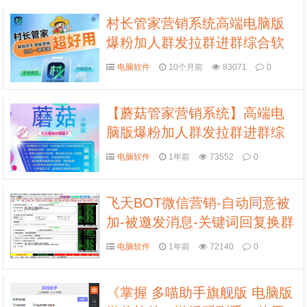
村长管家营销系统高端电脑版
爆粉加人群发拉群进群综合软
件
电脑软件
10个月前
83071
0
【蘑菇管家营销系统】高端电
脑版爆粉加人群发拉群进群综
合软件
电脑软件
1年前
73552
0
飞天BOT微信营销-自动同意被
加-被邀发消息-关键词回复换群
电脑软件
1年前
72140
0
《掌握 多喵助手旗舰版 电脑版