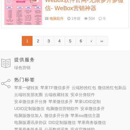
WeBox软件官网-无限多开多微
信- WeBox营销神器
电脑软件
1年前
504
0
1
2
3
4
5
6
›
››
提供服务
绿色营销
热门标签
苹果一键转发
苹果TF微信多开
云端秒抢红包
微信抢红包新品
云端转发朋友圈
云端收藏转发
安卓分身软件
安卓微信多开分身
苹果微信多开
苹果UDID定制
UDID定制版微信
电脑微信营销软件
安卓微信多开
电脑版微信加人
微信多开分身
苹果ios微信主题
电脑版通讯录协议
DID定制版微信
苹果商务版微信
苹果商务版多开
公开数据采集
安卓官微辅助