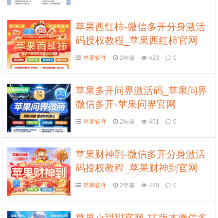
苹果西红柿-微信多开分身激活
码授权教程_苹果西红柿官网
苹果软件
2年前
423
0
苹果多开问界激活码_苹果问界
微信多开-苹果问界官网
苹果软件
2年前
461
0
苹果财神到-微信多开分身激活
码授权教程_苹果财神到官网
苹果软件
2年前
480
0