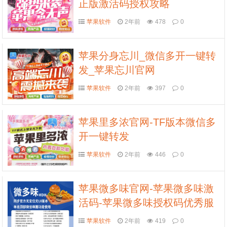
正版激活码授权攻略
苹果软件
2年前
478
0
苹果分身忘川_微信多开一键转
发_苹果忘川官网
苹果软件
2年前
397
0
苹果里多浓官网-TF版本微信多
开一键转发
苹果软件
2年前
446
0
苹果微多味官网-苹果微多味激
活码-苹果微多味授权码优秀服
务商
苹果软件
2年前
419
0