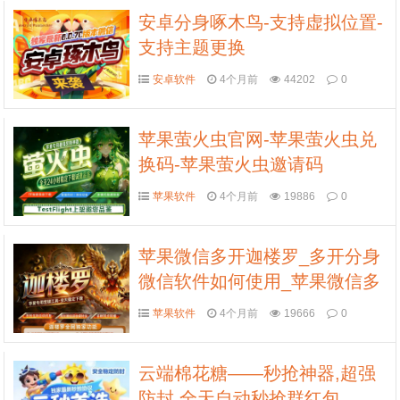
安卓分身啄木鸟-支持虚拟位置-
支持主题更换
安卓软件
4个月前
44202
0
苹果萤火虫官网-苹果萤火虫兑
换码-苹果萤火虫邀请码
苹果软件
4个月前
19886
0
苹果微信多开迦楼罗_多开分身
微信软件如何使用_苹果微信多
开迦楼罗功能介绍
苹果软件
4个月前
19666
0
云端棉花糖——秒抢神器,超强
防封,全天自动秒抢群红包