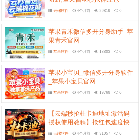
云端软件
4个月前
29819
0
苹果青禾微信多开分身助手_苹
果青禾官网
苹果软件
4个月前
18803
0
苹果小宝贝_微信多开分身软件
_苹果小宝贝官网
苹果软件
4个月前
19769
0
【云端秒抢杜卡迪地址激活码
授权使用教程】抢红包速度快
不封号
云端软件
4个月前
31057
0