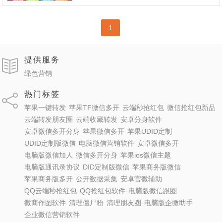
1
提供服务
绿色营销
热门标签
苹果一键转发
苹果TF微信多开
云端秒抢红包
微信抢红包新品
云端转发朋友圈
云端收藏转发
安卓分身软件
安卓微信多开分身
苹果微信多开
苹果UDID定制
UDID定制版微信
电脑微信营销软件
安卓微信多开
电脑版微信加人
微信多开分身
苹果ios微信主题
电脑版通讯录协议
DID定制版微信
苹果商务版微信
苹果商务版多开
公开数据采集
安卓官微辅助
QQ云端秒抢红包
QQ抢红包软件
电脑版微信跟圈
微商作图软件
清理僵尸粉
清理朋友圈
电脑版企微助手
企业微信营销软件