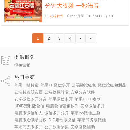
分钟大视频-一秒语音
云端软件
5个月前
27417
0
1
2
3
4
›
››
提供服务
绿色营销
热门标签
苹果一键转发
苹果TF微信多开
云端秒抢红包
微信抢红包新品
云端转发朋友圈
云端收藏转发
安卓分身软件
安卓微信多开分身
苹果微信多开
苹果UDID定制
UDID定制版微信
电脑微信营销软件
安卓微信多开
电脑版微信加人
微信多开分身
苹果ios微信主题
电脑版通讯录协议
DID定制版微信
苹果商务版微信
苹果商务版多开
公开数据采集
安卓官微辅助