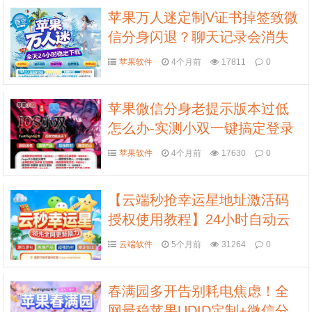
苹果万人迷定制V证书掉签致微
信分身闪退？聊天记录会消失
吗？手把手教你避坑指南
苹果软件
4个月前
17811
0
苹果微信分身老提示版本过低
怎么办-实测小双一键搞定登录
难题
苹果软件
4个月前
17630
0
【云端秒抢幸运星地址激活码
授权使用教程】24小时自动云
端抢红包
云端软件
5个月前
31264
0
春满园多开告别耗电焦虑！全
网最稳苹果UDID定制+微信分