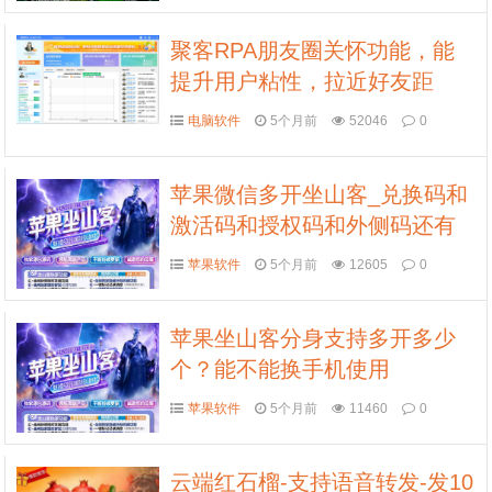
聚客RPA朋友圈关怀功能，能
提升用户粘性，拉近好友距
离。
电脑软件
5个月前
52046
0
苹果微信多开坐山客_兑换码和
激活码和授权码和外侧码还有
活动码如何分辨
苹果软件
5个月前
12605
0
苹果坐山客分身支持多开多少
个？能不能换手机使用
苹果软件
5个月前
11460
0
云端红石榴-支持语音转发-发10