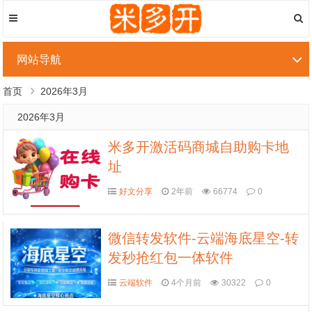
网站导航
首页
2026年3月
2026年3月
米多开激活码商城自助购卡地
址
好文分享
2年前
66774
0
微信转发软件-云端海底星空-转
发秒抢红包一体软件
云端软件
4个月前
30322
0