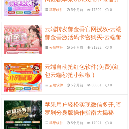
身双开方案来了
苹果软件
5个月前
17302
0
云端转发郁金香官网授权-云端
郁金香激活码卡密购买-云端郁
金香自动跟随朋友圈转发
云端软件
5个月前
31922
0
云端自动抢红包软件(免费)(红
包云端秒抢小辣椒 )
云端软件
5个月前
30861
0
苹果用户轻松实现微信多开,暗
罗刹分身版操作指南大揭秘
苹果软件
5个月前
17921
0