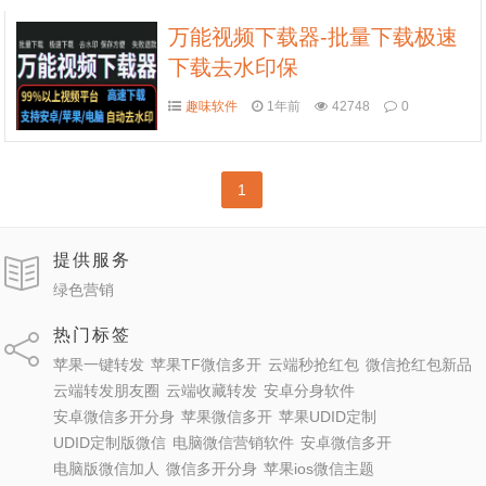
万能视频下载器-批量下载极速
下载去水印保
趣味软件
1年前
42748
0
1
提供服务
绿色营销
热门标签
苹果一键转发
苹果TF微信多开
云端秒抢红包
微信抢红包新品
云端转发朋友圈
云端收藏转发
安卓分身软件
安卓微信多开分身
苹果微信多开
苹果UDID定制
UDID定制版微信
电脑微信营销软件
安卓微信多开
电脑版微信加人
微信多开分身
苹果ios微信主题