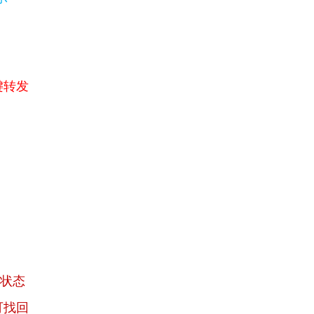
键转发
入状态
可找回