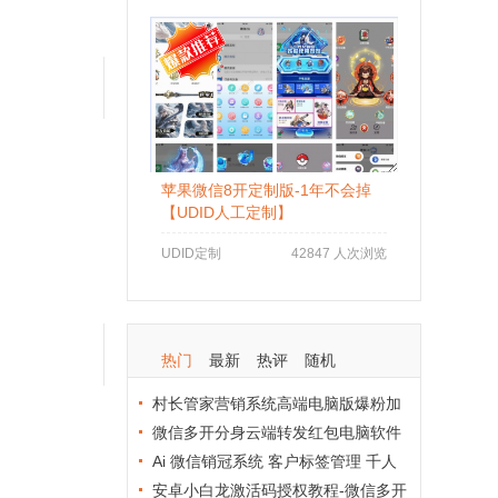
苹果微信8开定制版-1年不会掉
【UDID人工定制】
UDID定制
42847 人次浏览
热门
最新
热评
随机
村长管家营销系统高端电脑版爆粉加
人群发拉群进群综合软件
微信多开分身云端转发红包电脑软件
怎么使用不封号？资深用户分享防封秘
Ai 微信销冠系统 客户标签管理 千人
籍
千面精准营销工具
安卓小白龙激活码授权教程-微信多开