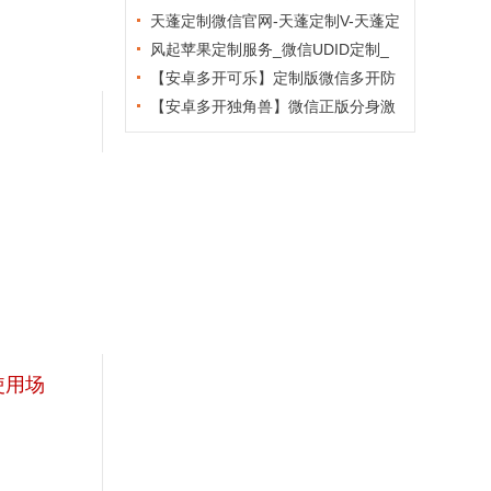
新版稳定防封
天蓬定制微信官网-天蓬定制V-天蓬定
制版分身
风起苹果定制服务_微信UDID定制_
苹果微信分身多开版
【安卓多开可乐】定制版微信多开防
封6.2版本
【安卓多开独角兽】微信正版分身激
活码授权教程
使用场