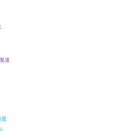
天
发送
设置
示