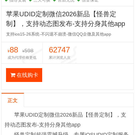
指导安装
三天可换
售后无忧
信誉保证
苹果UDID定制微信2026新品【怪兽定
制】，支持动态图发布-支持分身其他app
支持ios15-26系统-不闪退不崩溃-微信QQ企微及其他app
88
62747
598
¥
¥
成为代理价格更低
累计浏览人次
在线购卡
正文
苹果UDID定制微信2026新品【怪兽定制】，支
持动态图发布-支持分身其他app
怪兽定制超强震撼升级，专属iOSUDID定制服务