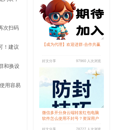
再次扫码
【成为代理】欢迎进群-合作共赢
可！建议
好文分享
97960 人次浏览
群和换设
要使用容易
。
微信多开分身云端转发红包电脑
软件怎么使用不封号？资深用户
分享防封秘籍
好文分享
78727 人次浏览