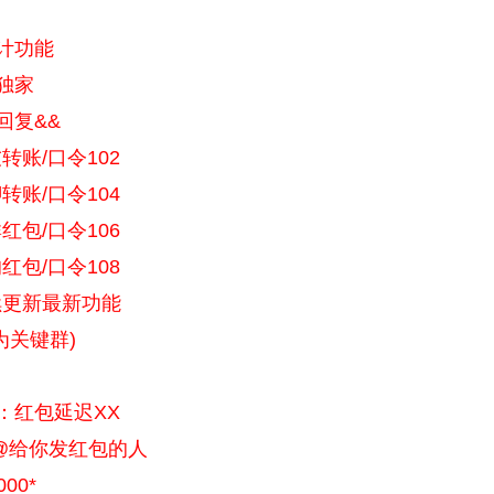
计功能
独家
回复&&
账/口令102
账/口令104
包/口令106
包/口令108
续更新最新功能
关键群)
：红包延迟XX
@给你发红包的人
0*