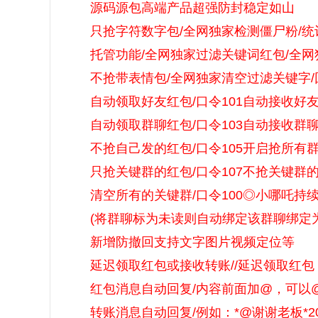
源码源包高端产品超强防封稳定如山
只抢字符数字包/全网独家检测僵尸粉/统
托管功能/全网独家过滤关键词红包/全网
不抢带表情包/全网独家清空过滤关键字/
自动领取好友红包/口令101自动接收好友转
自动领取群聊红包/口令103自动接收群聊转
不抢自己发的红包/口令105开启抢所有群红
只抢关键群的红包/口令107不抢关键群的红
清空所有的关键群/口令100◎小哪吒持
(将群聊标为未读则自动绑定该群聊绑定为
新增防撤回支持文字图片视频定位等
延迟领取红包或接收转账//延迟领取红包
红包消息自动回复/内容前面加@，可以
转账消息自动回复/例如：*@谢谢老板*200