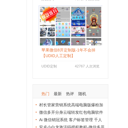
苹果微信8开定制版-1年不会掉
【UDID人工定制】
UDID定制
42767 人次浏览
热门
最新
热评
随机
村长管家营销系统高端电脑版爆粉加
人群发拉群进群综合软件
微信多开分身云端转发红包电脑软件
怎么使用不封号？资深用户分享防封秘
Ai 微信销冠系统 客户标签管理 千人
籍
千面精准营销工具
安卓小白龙激活码授权教程-微信多开