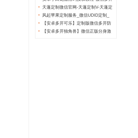
新版稳定防封
天蓬定制微信官网-天蓬定制V-天蓬定
制版分身
风起苹果定制服务_微信UDID定制_
苹果微信分身多开版
【安卓多开可乐】定制版微信多开防
封6.2版本
【安卓多开独角兽】微信正版分身激
活码授权教程